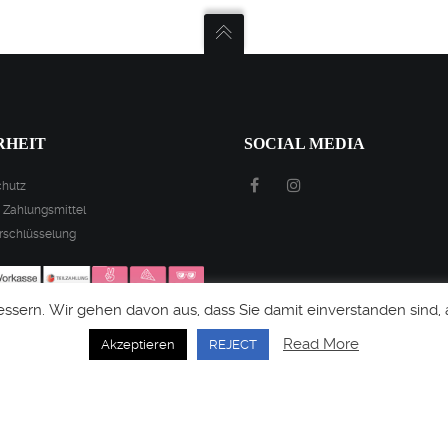
RHEIT
SOCIAL MEDIA
chutz
e Zahlungsmittel
rschlüsselung
ssern. Wir gehen davon aus, dass Sie damit einverstanden sind,
Read More
Akzeptieren
REJECT