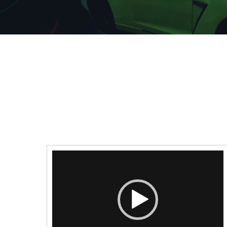
Video-
Player