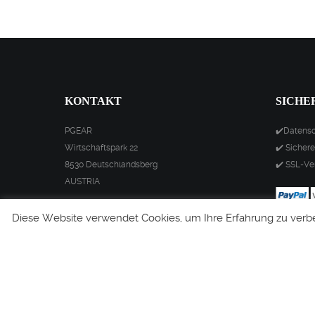
KONTAKT
SICHE
PGEAR
✔️Datens
Wirtschaftspark 22
✔️ Sicher
8530 Deutschlandsberg
✔️ SSL-Ve
AUSTRIA
office@pgear.eu
Diese Website verwendet Cookies, um Ihre Erfahrung zu verbe