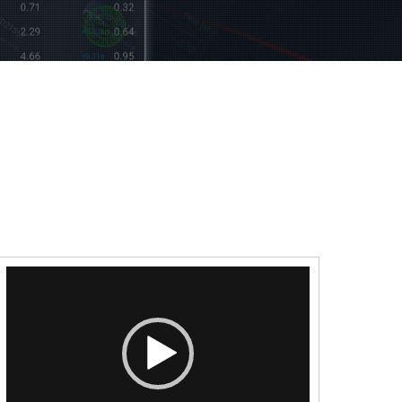
Video-
Player