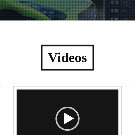
Videos
Video-
Player