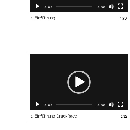
00:00
00:00
1.
Einführung
1:37
Video-
Player
00:00
00:00
1.
Einführung Drag-Race
1:12