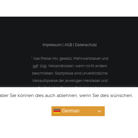
Impressum | AGB | Datenschutz
* Alle Preise inkl. gesetzl. Mehrwertsteuer und
ggf. zzgl. Versandkosten, wenn nicht anders
beschrieben. Stattpreise sind unverbindliche
Verkaufspreise der jeweiligen Hersteller und
Großhändler. Etwaige Rabattangaben
 aber Sie können dies auch ablehnen, wenn Sie dies wünschen.
beziehen sich auf diese Preise. Alle Bilder sind
Symbolbilder.
German