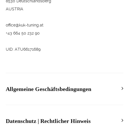
8530 Deutschlandsberg
AUSTRIA
office@kuk-tuning.at
+43 664 50 232 90
UID: ATU66171689
Allgemeine Geschäftsbedingungen
Allgemeine Geschäftsbedingungen für Endverbraucher bei
Bestellungen und Lieferungen im Fernabsatz
Datenschutz | Rechtlicher Hinweis
Stand: März 2023